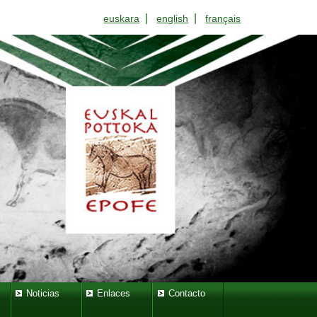
|
|
euskara
english
français
Noticias
Enlaces
Contacto