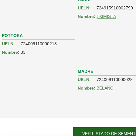
UELN:
724915910002799
Nombre:
TXIMISTA
POTTOKA
UELN:
724009110000218
Nombre:
33
MADRE
UELN:
724009110000028
Nombre:
BELAÑO
VER LISTADO DE SEMENT