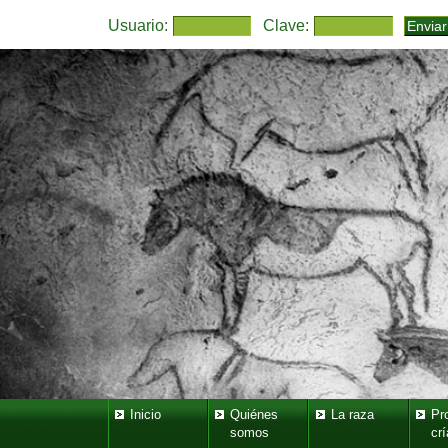
Usuario:
Clave:
Inicio
Quiénes
La raza
Pr
somos
crí