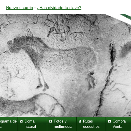
-
Nuevo usuario
¿Has olvidado tu clave?
ograma de
Doma
Fotos y
Rutas
Compra
a
natural
multimedia
ecuestres
Venta