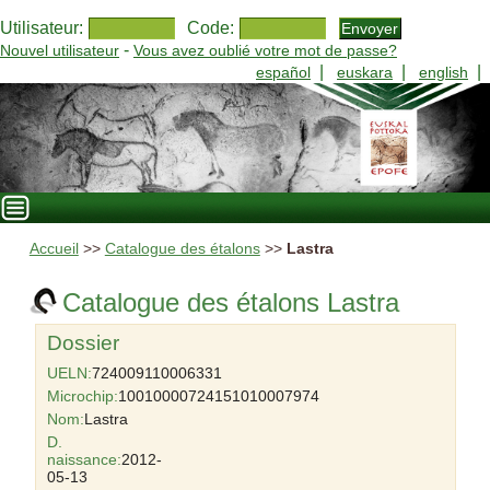
Utilisateur:
Code:
-
Nouvel utilisateur
Vous avez oublié votre mot de passe?
|
|
|
español
euskara
english
Accueil
>>
Catalogue des étalons
>>
Lastra
Catalogue des étalons Lastra
Dossier
UELN:
724009110006331
Microchip:
10010000724151010007974
Nom:
Lastra
D.
naissance:
2012-
05-13