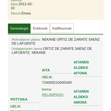
Jaiotze
data:
2012-02-
10
Sexua:
Emea
Genealogia
Erditzeak
Kalifikazioak
Animaliaren jabea
: NEKANE ORTIZ DE ZARATE SAENZ
DE LAFUENTE
Ustiapenaren izena:
ORTIZ DE ZARATE SAENZ DE
LAFUENTE, NEKANE
AITAREN
ALDEKO
AITA
AITONA
UELN:
724009210000349
Izena:
AITAREN
RELAMPAGO
ALDEKO
POTTOKA
AMONA
UELN: