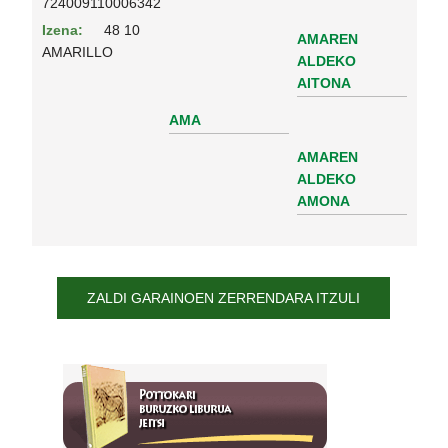
724009110006342
Izena:
48 10
AMAREN
AMARILLO
ALDEKO
AITONA
AMA
AMAREN
ALDEKO
AMONA
ZALDI GARAINOEN ZERRENDARA ITZULI