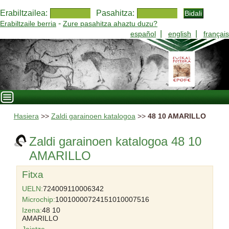
Erabiltzailea:
Pasahitza:
-
Erabiltzaile berria
Zure pasahitza ahaztu duzu?
|
|
español
english
français
Hasiera
>>
Zaldi garainoen katalogoa
>>
48 10 AMARILLO
Zaldi garainoen katalogoa 48 10
AMARILLO
Fitxa
UELN:
724009110006342
Microchip:
10010000724151010007516
Izena:
48 10
AMARILLO