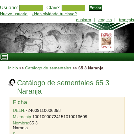
Usuario:
Clave:
-
Nuevo usuario
¿Has olvidado tu clave?
|
|
euskara
english
français
Inicio
>>
Catálogo de sementales
>>
65 3 Naranja
Catálogo de sementales 65 3
Naranja
Ficha
UELN:
724009110006358
Microchip:
10010000724151010016609
Nombre:
65 3
Naranja