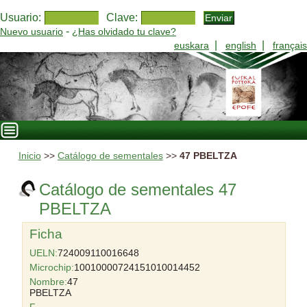
Usuario:
Clave:
-
Nuevo usuario
¿Has olvidado tu clave?
|
|
euskara
english
français
Inicio
>>
Catálogo de sementales
>>
47 PBELTZA
Catálogo de sementales 47
PBELTZA
Ficha
UELN:
724009110016648
Microchip:
10010000724151010014452
Nombre:
47
PBELTZA