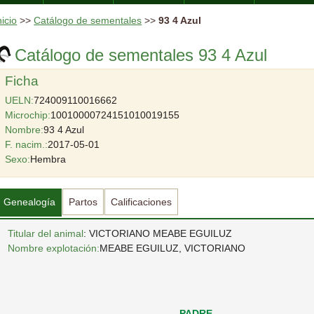
nicio
>>
Catálogo de sementales
>>
93 4 Azul
Catálogo de sementales 93 4 Azul
Ficha
UELN:
724009110016662
Microchip:
10010000724151010019155
Nombre:
93 4 Azul
F. nacim.:
2017-05-01
Sexo:
Hembra
Genealogía
Partos
Calificaciones
Titular del animal
: VICTORIANO MEABE EGUILUZ
Nombre explotación:
MEABE EGUILUZ, VICTORIANO
PADRE