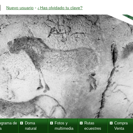
-
Nuevo usuario
¿Has olvidado tu clave?
ograma de
Doma
Fotos y
Rutas
Compra
a
natural
multimedia
ecuestres
Venta