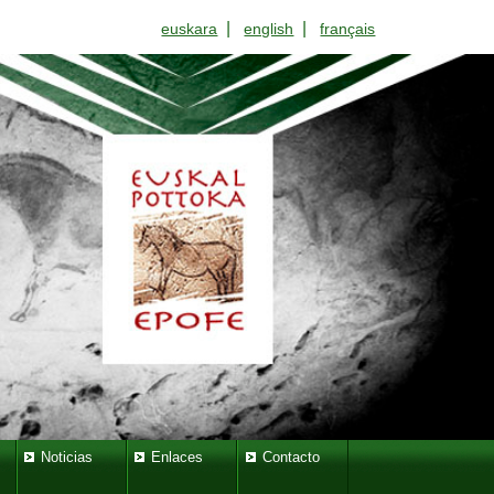
|
|
euskara
english
français
Noticias
Enlaces
Contacto