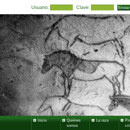
Usuario:
Clave:
Inicio
Quiénes
La raza
Pr
somos
crí