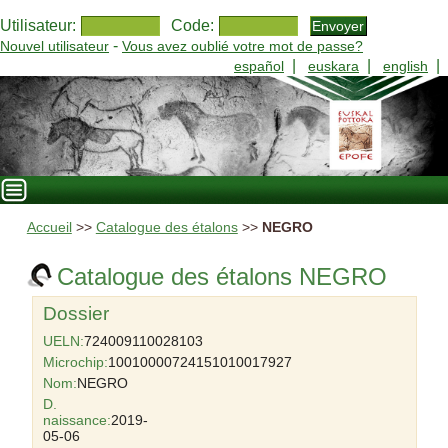
Utilisateur:
Code:
-
Nouvel utilisateur
Vous avez oublié votre mot de passe?
|
|
|
español
euskara
english
Accueil
>>
Catalogue des étalons
>>
NEGRO
Catalogue des étalons NEGRO
Dossier
UELN:
724009110028103
Microchip:
10010000724151010017927
Nom:
NEGRO
D.
naissance:
2019-
05-06