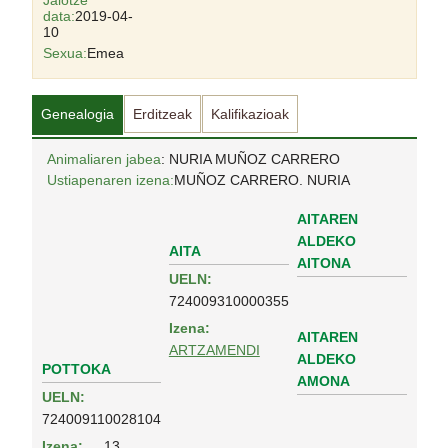
Jaiotze
data:
2019-04-
10
Sexua:
Emea
Genealogia
Erditzeak
Kalifikazioak
Animaliaren jabea
: NURIA MUÑOZ CARRERO
Ustiapenaren izena:
MUÑOZ CARRERO. NURIA
AITAREN
ALDEKO
AITA
AITONA
UELN:
724009310000355
Izena:
AITAREN
ARTZAMENDI
ALDEKO
POTTOKA
AMONA
UELN:
724009110028104
Izena:
13