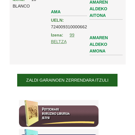
AMAREN
BLANCO
ALDEKO
AMA
AITONA
UELN:
724009310000662
Izena:
99
AMAREN
BELTZA
ALDEKO
AMONA
ZALDI GARAINOEN ZERRENDARA ITZULI