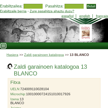
Erabiltzailea:
Pasahitza:
-
Erabiltzaile berria
Zure pasahitza ahaztu duzu?
|
|
español
english
français
Hasiera
>>
Zaldi garainoen katalogoa
>>
13 BLANCO
Zaldi garainoen katalogoa 13
BLANCO
Fitxa
UELN:
724009110028104
Microchip:
10010000724151010017926
Izena:
13
BLANCO