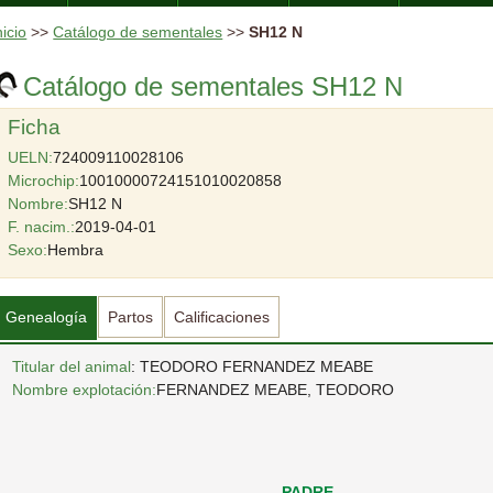
nicio
>>
Catálogo de sementales
>>
SH12 N
Catálogo de sementales SH12 N
Ficha
UELN:
724009110028106
Microchip:
10010000724151010020858
Nombre:
SH12 N
F. nacim.:
2019-04-01
Sexo:
Hembra
Genealogía
Partos
Calificaciones
Titular del animal
: TEODORO FERNANDEZ MEABE
Nombre explotación:
FERNANDEZ MEABE, TEODORO
PADRE