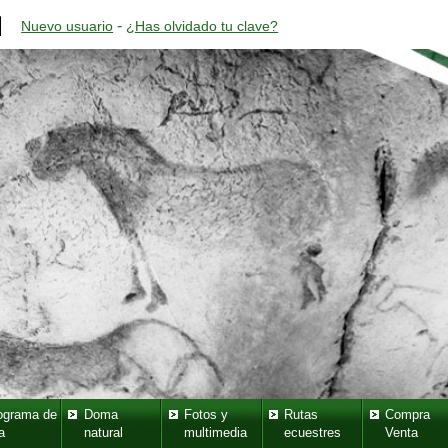
-
Nuevo usuario
¿Has olvidado tu clave?
ograma de
Doma
Fotos y
Rutas
Compra
a
natural
multimedia
ecuestres
Venta