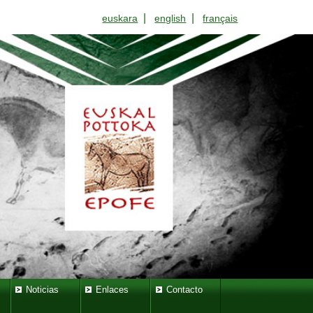
|
|
euskara
english
français
Noticias
Enlaces
Contacto