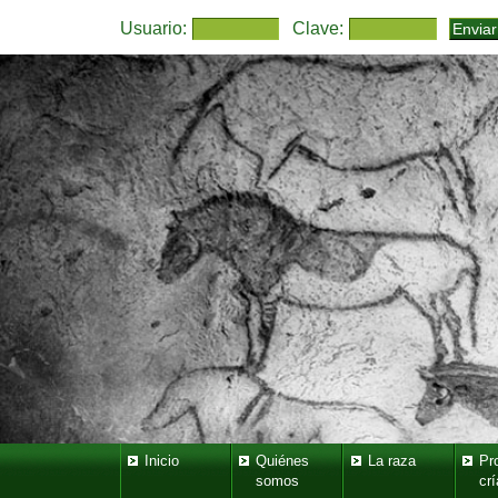
Usuario:
Clave:
Inicio
Quiénes
La raza
Pr
somos
crí