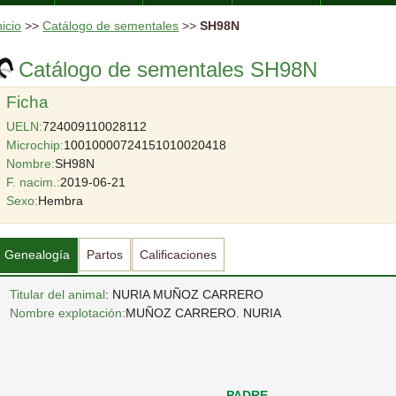
nicio
>>
Catálogo de sementales
>>
SH98N
Catálogo de sementales SH98N
Ficha
UELN:
724009110028112
Microchip:
10010000724151010020418
Nombre:
SH98N
F. nacim.:
2019-06-21
Sexo:
Hembra
Genealogía
Partos
Calificaciones
Titular del animal
: NURIA MUÑOZ CARRERO
Nombre explotación:
MUÑOZ CARRERO. NURIA
PADRE