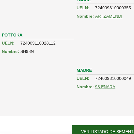
UELN:
724009310000355
Nombre:
ARTZAMENDI
POTTOKA
UELN:
724009110028112
Nombre:
SH98N
MADRE
UELN:
724009310000049
Nombre:
98 ENARA
VER LISTADO DE SEMENT