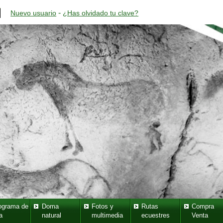
-
Nuevo usuario
¿Has olvidado tu clave?
ograma de
Doma
Fotos y
Rutas
Compra
a
natural
multimedia
ecuestres
Venta