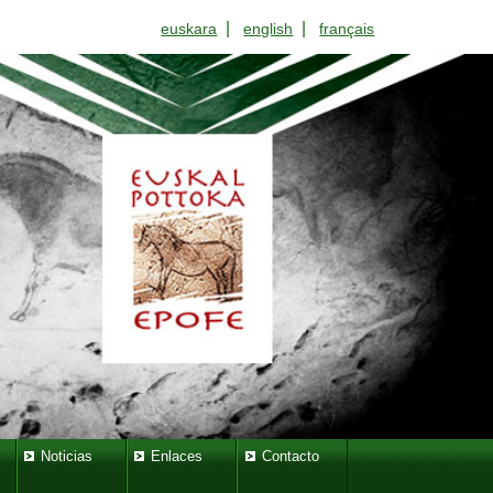
|
|
euskara
english
français
Noticias
Enlaces
Contacto