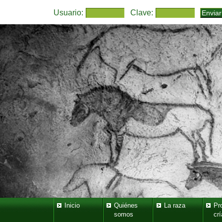
Usuario:
Clave:
Inicio
Quiénes
La raza
Pr
somos
crí