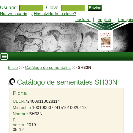
Usuario:
Clave:
-
Nuevo usuario
¿Has olvidado tu clave?
|
|
euskara
english
français
Inicio
>>
Catálogo de sementales
>>
SH33N
Catálogo de sementales SH33N
Ficha
UELN:
724009110028114
Microchip:
10010000724151010020413
Nombre:
SH33N
F.
nacim.:
2019-
05-12