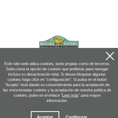
Este sitio web utiliza cookies, tanto propias como de terceros.
Selecciona la opción de cookies que prefieras para navegar
incluso su desactivación total. Si desea bloquear algunas
cookies haga click en "configuración". Si pulsa en el botón
"Acepto" está dando su consentimiento para la aceptación de
las mencionadas cookies y la aceptación de nuestra política de
cookies, pulse en el enlace "
Leer más
" para mayor
información.
Joan XXIII, 16B - 20730 AZPEITIA(GIPUZKOA) - Tfn: 943 08 38 88 -
info
@
pottoka.info
Condiciones de uso
-
Política de privacidad
-
Política de cookies
Aceptar
Configurar