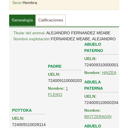
Sexo:
Hembra
Genealogía
Calificaciones
Titular del animal
: ALEJANDRO FERNANDEZ MEABE
Nombre explotación:
FERNANDEZ MEABE, ALEJANDRO
ABUELO
PATERNO
UELN:
724009310000001
PADRE
Nombre:
HAIZEA
UELN:
724009110000203
ABUELA
PATERNA
Nombre:
1
FLEIKO
UELN:
724009110000204
POTTOKA
Nombre:
BIOTZERAGIN
UELN:
724009110028114
ABUELO