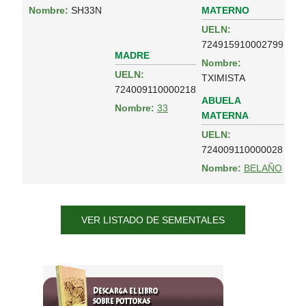
MATERNO
Nombre:
SH33N
UELN:
724915910002799
MADRE
Nombre:
UELN:
TXIMISTA
724009110000218
ABUELA
Nombre:
33
MATERNA
UELN:
724009110000028
Nombre:
BELAÑO
VER LISTADO DE SEMENTALES