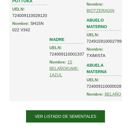
POTTOKA
Nombre:
UELN:
BIOTZERAGIN
724009110028120
ABUELO
Nombre:
SH15N
MATERNO
022 V342
UELN:
MADRE
724915910002799
UELN:
Nombre:
724009110001337
TXIMISTA
Nombre:
15
ABUELA
BELAÑOKUME-
MATERNA
1AZUL
UELN:
724009110000028
Nombre:
BELAÑO
VER LISTADO DE SEMENTALES