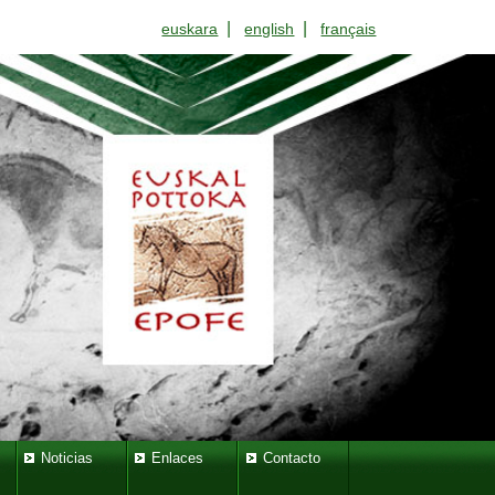
|
|
euskara
english
français
Noticias
Enlaces
Contacto