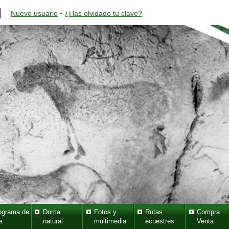
-
Nuevo usuario
¿Has olvidado tu clave?
ograma de
Doma
Fotos y
Rutas
Compra
a
natural
multimedia
ecuestres
Venta