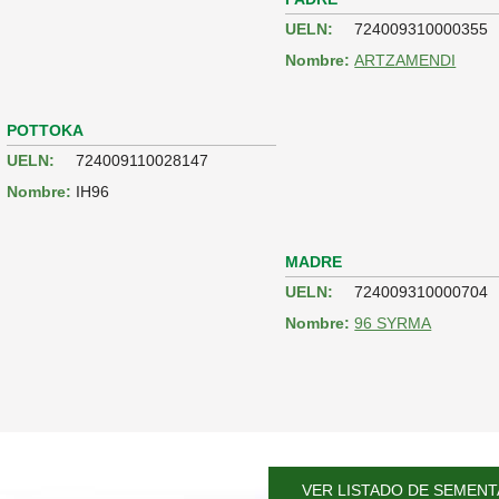
UELN:
724009310000355
Nombre:
ARTZAMENDI
POTTOKA
UELN:
724009110028147
Nombre:
IH96
MADRE
UELN:
724009310000704
Nombre:
96 SYRMA
VER LISTADO DE SEMENT