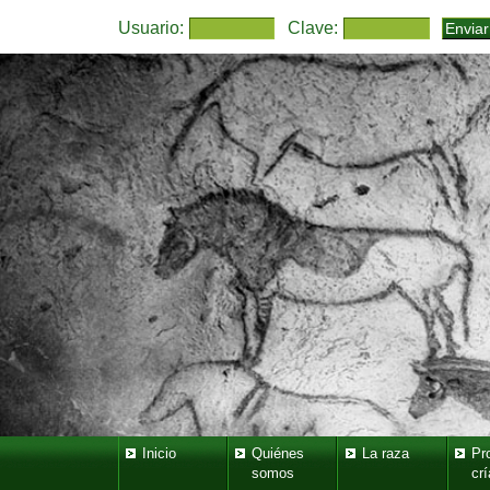
Usuario:
Clave:
Inicio
Quiénes
La raza
Pr
somos
crí