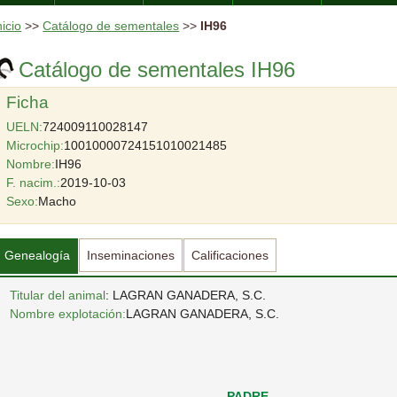
nicio
>>
Catálogo de sementales
>>
IH96
Catálogo de sementales IH96
Ficha
UELN:
724009110028147
Microchip:
10010000724151010021485
Nombre:
IH96
F. nacim.:
2019-10-03
Sexo:
Macho
Genealogía
Inseminaciones
Calificaciones
Titular del animal
: LAGRAN GANADERA, S.C.
Nombre explotación:
LAGRAN GANADERA, S.C.
PADRE