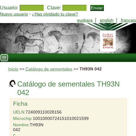
Usuario:
Clave:
-
Nuevo usuario
¿Has olvidado tu clave?
|
|
euskara
english
français
Inicio
>>
Catálogo de sementales
>>
TH93N 042
Catálogo de sementales TH93N
042
Ficha
UELN:
724009110028156
Microchip:
10010000724151010021599
Nombre:
TH93N
042