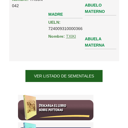
ABUELO
042
MATERNO
MADRE
UELN:
724009310000366
Nombre:
TXIKI
ABUELA
MATERNA
VER LISTADO DE SEMENTALES