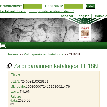
Erabiltzailea:
Pasahitza:
-
Erabiltzaile berria
Zure pasahitza ahaztu duzu?
|
|
español
english
français
Hasiera
>>
Zaldi garainoen katalogoa
>>
TH18N
Zaldi garainoen katalogoa TH18N
Fitxa
UELN:
724009110028161
Microchip:
10010000724151010021476
Izena:
TH18N
Jaiotze
data:
2020-03-
03