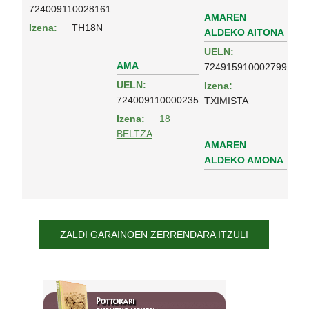
724009110028161
AMAREN
Izena:
TH18N
ALDEKO AITONA
UELN:
AMA
724915910002799
UELN:
Izena:
724009110000235
TXIMISTA
Izena:
18
BELTZA
AMAREN
ALDEKO AMONA
ZALDI GARAINOEN ZERRENDARA ITZULI