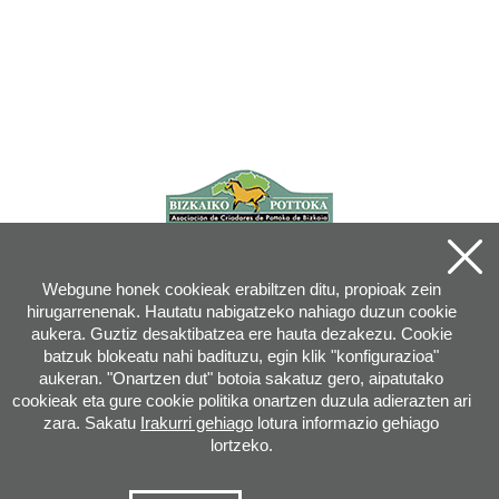
Webgune honek cookieak erabiltzen ditu, propioak zein
hirugarrenenak. Hautatu nabigatzeko nahiago duzun cookie
aukera. Guztiz desaktibatzea ere hauta dezakezu. Cookie
batzuk blokeatu nahi badituzu, egin klik "konfigurazioa"
aukeran. "Onartzen dut" botoia sakatuz gero, aipatutako
cookieak eta gure cookie politika onartzen duzula adierazten ari
zara. Sakatu
Irakurri gehiago
lotura informazio gehiago
lortzeko.
Joan XXIII, 16B - 20730 AZPEITIA(GIPUZKOA) - Tel.: 943 08 38 88 -
info
@
pottoka.info