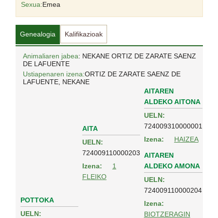
Sexua:
Emea
Genealogia
Kalifikazioak
Animaliaren jabea
: NEKANE ORTIZ DE ZARATE SAENZ
DE LAFUENTE
Ustiapenaren izena:
ORTIZ DE ZARATE SAENZ DE
LAFUENTE, NEKANE
AITAREN
ALDEKO AITONA
UELN:
724009310000001
AITA
Izena:
HAIZEA
UELN:
724009110000203
AITAREN
ALDEKO AMONA
Izena:
1
FLEIKO
UELN:
724009110000204
POTTOKA
Izena:
UELN:
BIOTZERAGIN