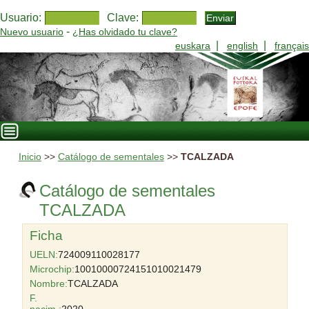
Usuario:
Clave:
-
Nuevo usuario
¿Has olvidado tu clave?
|
|
euskara
english
français
Inicio
>>
Catálogo de sementales
>>
TCALZADA
Catálogo de sementales
TCALZADA
Ficha
UELN:
724009110028177
Microchip:
10010000724151010021479
Nombre:
TCALZADA
F.