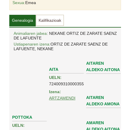
Sexua:
Emea
Genealogia
Kalifikazioak
Animaliaren jabea
: NEKANE ORTIZ DE ZARATE SAENZ
DE LAFUENTE
Ustiapenaren izena:
ORTIZ DE ZARATE SAENZ DE
LAFUENTE, NEKANE
AITAREN
AITA
ALDEKO AITONA
UELN:
724009310000355
Izena:
AITAREN
ARTZAMENDI
ALDEKO AMONA
POTTOKA
AMAREN
UELN:
ALDEKO AITONA