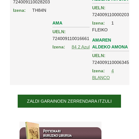
724009110028203
UELN:
Izena:
TH84N
724009110000203
AMA
Izena:
1
FLEIKO
UELN:
724009110016661
AMAREN
ALDEKO AMONA
Izena:
84 2 Azul
UELN:
724009110006345
Izena:
4
BLANCO
ZALDI GARAINOEN ZERRENDARA ITZULI