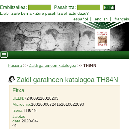
Erabiltzailea:
Pasahitza:
-
Erabiltzaile berria
Zure pasahitza ahaztu duzu?
|
|
español
english
français
Hasiera
>>
Zaldi garainoen katalogoa
>>
TH84N
Zaldi garainoen katalogoa TH84N
Fitxa
UELN:
724009110028203
Microchip:
10010000724151010022090
Izena:
TH84N
Jaiotze
data:
2020-04-
01