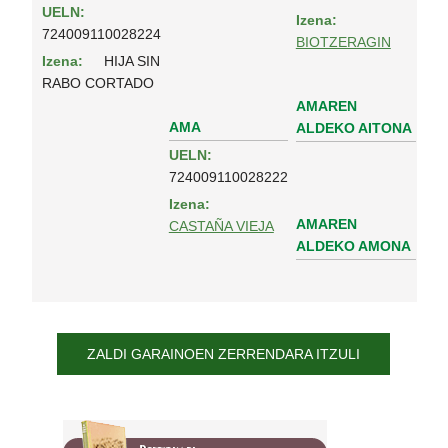
UELN:
Izena:
724009110028224
BIOTZERAGIN
Izena:
HIJA SIN
RABO CORTADO
AMAREN
AMA
ALDEKO AITONA
UELN:
724009110028222
Izena:
AMAREN
CASTAÑA VIEJA
ALDEKO AMONA
ZALDI GARAINOEN ZERRENDARA ITZULI