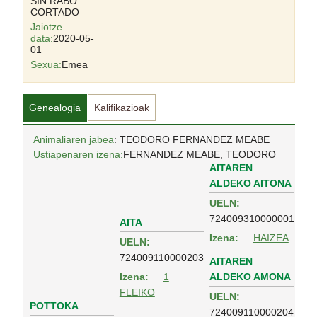
SIN RABO
CORTADO
Jaiotze
data:
2020-05-
01
Sexua:
Emea
Genealogia
Kalifikazioak
Animaliaren jabea
: TEODORO FERNANDEZ MEABE
Ustiapenaren izena:
FERNANDEZ MEABE, TEODORO
AITAREN
ALDEKO AITONA
UELN:
724009310000001
AITA
Izena:
HAIZEA
UELN:
724009110000203
AITAREN
ALDEKO AMONA
Izena:
1
FLEIKO
UELN:
POTTOKA
724009110000204