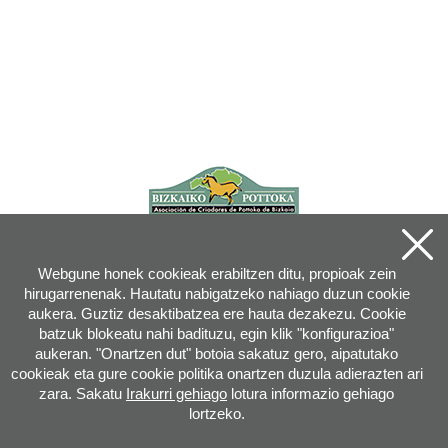
Webgune honek cookieak erabiltzen ditu, propioak zein
hirugarrenenak. Hautatu nabigatzeko nahiago duzun cookie
aukera. Guztiz desaktibatzea ere hauta dezakezu. Cookie
batzuk blokeatu nahi badituzu, egin klik "konfigurazioa"
aukeran. "Onartzen dut" botoia sakatuz gero, aipatutako
cookieak eta gure cookie politika onartzen duzula adierazten ari
zara. Sakatu
Irakurri gehiago
lotura informazio gehiago
lortzeko.
Joan XXIII, 16B - 20730 AZPEITIA(GIPUZKOA) - Tel.: 943 08 38 88 -