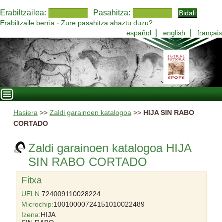
Erabiltzailea:
Pasahitza:
-
Erabiltzaile berria
Zure pasahitza ahaztu duzu?
|
|
español
english
français
Hasiera
>>
Zaldi garainoen katalogoa
>>
HIJA SIN RABO
CORTADO
Zaldi garainoen katalogoa HIJA
SIN RABO CORTADO
Fitxa
UELN:
724009110028224
Microchip:
10010000724151010022489
Izena:
HIJA