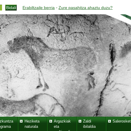
-
Erabiltzaile berria
Zure pasahitza ahaztu duzu?
zkuntza
Heziketa
Argazkiak
Zaldi
Salerosket
ograma
naturala
eta
ibilaldia