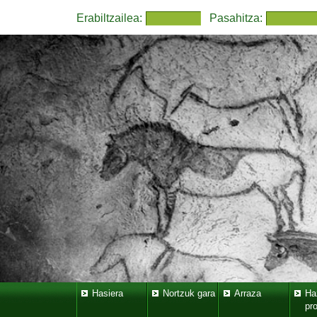
Erabiltzailea:
Pasahitza:
Hasiera
Nortzuk gara
Arraza
Ha
pr