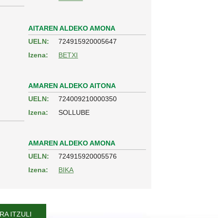
AITAREN ALDEKO AMONA
UELN:
724915920005647
Izena:
BETXI
AMAREN ALDEKO AITONA
UELN:
724009210000350
Izena:
SOLLUBE
AMAREN ALDEKO AMONA
UELN:
724915920005576
Izena:
BIKA
A ITZULI