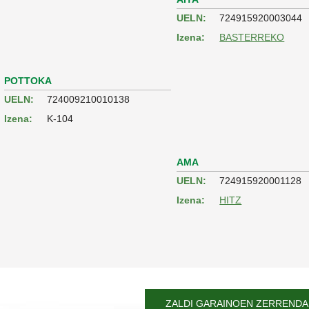
UELN:
724915920003044
Izena:
BASTERREKO
POTTOKA
UELN:
724009210010138
Izena:
K-104
AMA
UELN:
724915920001128
Izena:
HITZ
ZALDI GARAINOEN ZERRENDAR