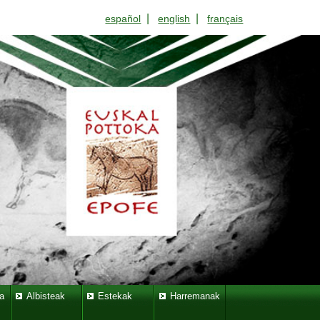
|
|
español
english
français
a
Albisteak
Estekak
Harremanak