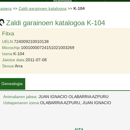
multimedia
asiera
>>
Zaldi garainoen katalogoa
>>
K-104
Zaldi garainoen katalogoa K-104
Fitxa
UELN:
724009210010138
Microchip:
10010000724151021003269
Izena:
K-104
Jaiotze data:
2011-07-08
Sexua:
Arra
Genealogia
Animaliaren jabea
: JUAN IGNACIO OLABARRIA AZPURU
Ustiapenaren izena:
OLABARRIA AZPURU, JUAN IGNACIO
AITA