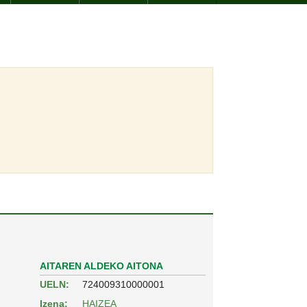
AITAREN ALDEKO AITONA
UELN:
724009310000001
Izena:
HAIZEA