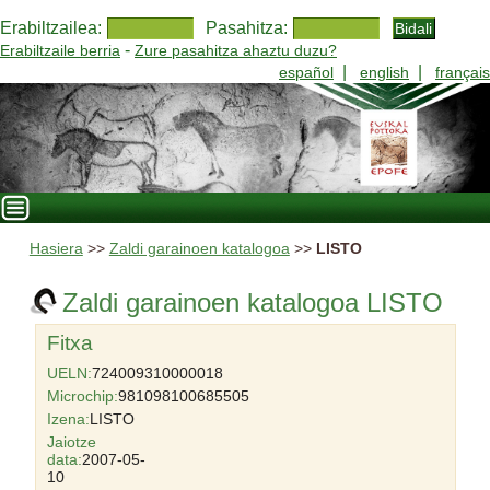
Erabiltzailea:
Pasahitza:
-
Erabiltzaile berria
Zure pasahitza ahaztu duzu?
|
|
español
english
français
Hasiera
>>
Zaldi garainoen katalogoa
>>
LISTO
Zaldi garainoen katalogoa LISTO
Fitxa
UELN:
724009310000018
Microchip:
981098100685505
Izena:
LISTO
Jaiotze
data:
2007-05-
10