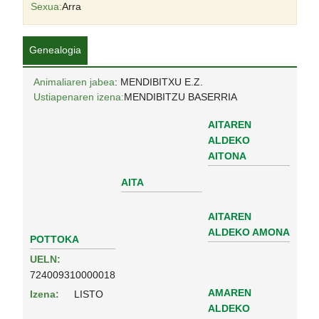
Sexua:
Arra
Genealogia
Animaliaren jabea
: MENDIBITXU E.Z.
Ustiapenaren izena:
MENDIBITZU BASERRIA
AITAREN
ALDEKO
AITONA
AITA
AITAREN
ALDEKO AMONA
POTTOKA
UELN:
724009310000018
AMAREN
Izena:
LISTO
ALDEKO