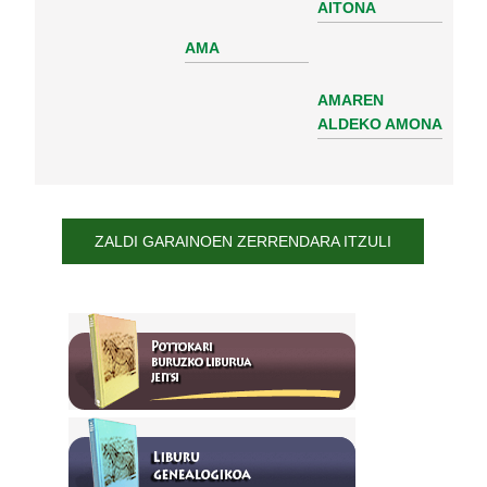
AITONA
AMA
AMAREN
ALDEKO AMONA
ZALDI GARAINOEN ZERRENDARA ITZULI