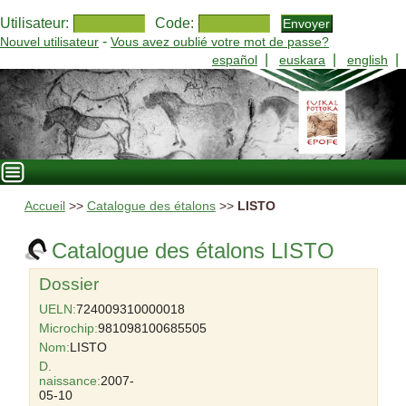
Utilisateur:
Code:
-
Nouvel utilisateur
Vous avez oublié votre mot de passe?
|
|
|
español
euskara
english
Accueil
>>
Catalogue des étalons
>>
LISTO
Catalogue des étalons LISTO
Dossier
UELN:
724009310000018
Microchip:
981098100685505
Nom:
LISTO
D.
naissance:
2007-
05-10