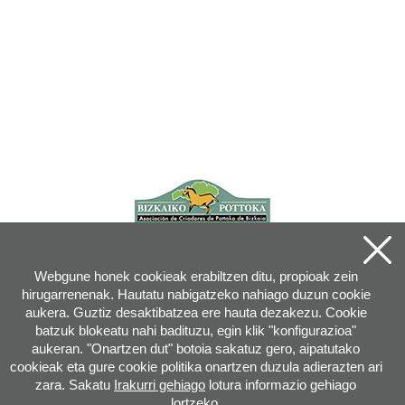
Webgune honek cookieak erabiltzen ditu, propioak zein
hirugarrenenak. Hautatu nabigatzeko nahiago duzun cookie
aukera. Guztiz desaktibatzea ere hauta dezakezu. Cookie
batzuk blokeatu nahi badituzu, egin klik "konfigurazioa"
aukeran. "Onartzen dut" botoia sakatuz gero, aipatutako
cookieak eta gure cookie politika onartzen duzula adierazten ari
zara. Sakatu
Irakurri gehiago
lotura informazio gehiago
lortzeko.