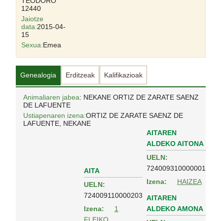
TEODORO
12440
Jaiotze
data:
2015-04-
15
Sexua:
Emea
Genealogia
Erditzeak
Kalifikazioak
Animaliaren jabea
: NEKANE ORTIZ DE ZARATE SAENZ
DE LAFUENTE
Ustiapenaren izena:
ORTIZ DE ZARATE SAENZ DE
LAFUENTE, NEKANE
AITAREN
ALDEKO AITONA
UELN:
724009310000001
AITA
Izena:
HAIZEA
UELN:
724009110000203
AITAREN
ALDEKO AMONA
Izena:
1
FLEIKO