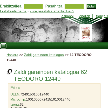
Erabiltzailea:
Pasahitza:
-
Erabiltzaile berria
Zure pasahitza ahaztu duzu?
|
|
español
english
français
Hasiera
>>
Zaldi garainoen katalogoa
>>
62 TEODORO
12440
Zaldi garainoen katalogoa 62
TEODORO 12440
Fitxa
UELN:
724915010012440
Microchip:
10010000724151010012440
Izena:
62