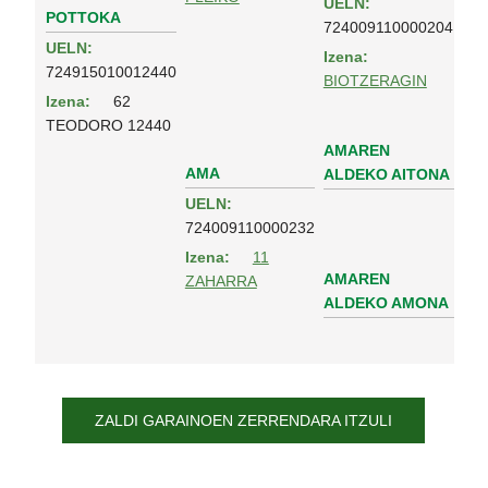
UELN:
POTTOKA
724009110000204
UELN:
Izena:
724915010012440
BIOTZERAGIN
Izena:
62
TEODORO 12440
AMAREN
AMA
ALDEKO AITONA
UELN:
724009110000232
Izena:
11
AMAREN
ZAHARRA
ALDEKO AMONA
ZALDI GARAINOEN ZERRENDARA ITZULI