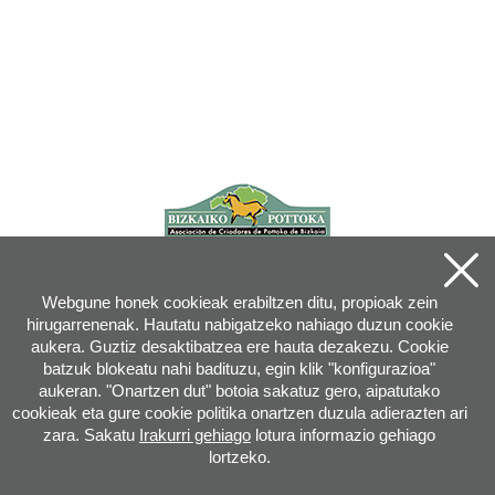
Webgune honek cookieak erabiltzen ditu, propioak zein
hirugarrenenak. Hautatu nabigatzeko nahiago duzun cookie
aukera. Guztiz desaktibatzea ere hauta dezakezu. Cookie
batzuk blokeatu nahi badituzu, egin klik "konfigurazioa"
aukeran. "Onartzen dut" botoia sakatuz gero, aipatutako
cookieak eta gure cookie politika onartzen duzula adierazten ari
zara. Sakatu
Irakurri gehiago
lotura informazio gehiago
lortzeko.
Joan XXIII, 16B - 20730 AZPEITIA(GIPUZKOA) - Tel.: 943 08 38 88 -