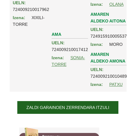
UELN:
Izena:
OLANA
724009210017962
AMAREN
Izena:
XIXILI-
ALDEKO AITONA
TORRE
UELN:
AMA
724915910005537
UELN:
Izena:
MORO
724009210017412
AMAREN
Izena:
SONIA-
ALDEKO AMONA
TORRE
UELN:
724009210010489
Izena:
PATXU
ZALDI GARAINOEN ZERRENDARA ITZULI