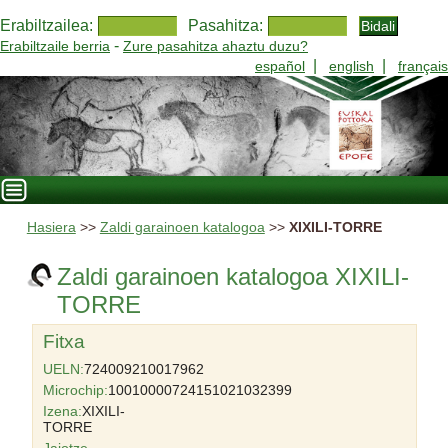
Erabiltzailea:
Pasahitza:
-
Erabiltzaile berria
Zure pasahitza ahaztu duzu?
|
|
español
english
français
Hasiera
>>
Zaldi garainoen katalogoa
>>
XIXILI-TORRE
Zaldi garainoen katalogoa XIXILI-
TORRE
Fitxa
UELN:
724009210017962
Microchip:
10010000724151021032399
Izena:
XIXILI-
TORRE