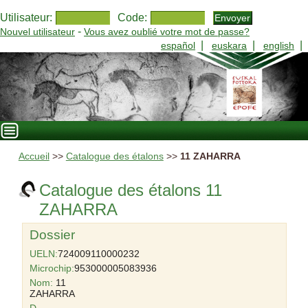
Utilisateur:
Code:
-
Nouvel utilisateur
Vous avez oublié votre mot de passe?
|
|
|
español
euskara
english
Accueil
>>
Catalogue des étalons
>>
11 ZAHARRA
Catalogue des étalons 11
ZAHARRA
Dossier
UELN:
724009110000232
Microchip:
953000005083936
Nom:
11
ZAHARRA