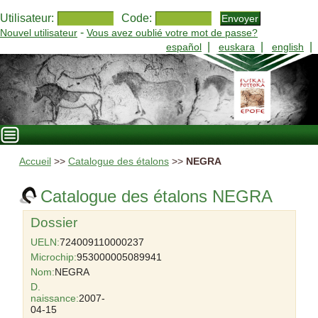
Utilisateur:
Code:
-
Nouvel utilisateur
Vous avez oublié votre mot de passe?
|
|
|
español
euskara
english
Accueil
>>
Catalogue des étalons
>>
NEGRA
Catalogue des étalons NEGRA
Dossier
UELN:
724009110000237
Microchip:
953000005089941
Nom:
NEGRA
D.
naissance:
2007-
04-15