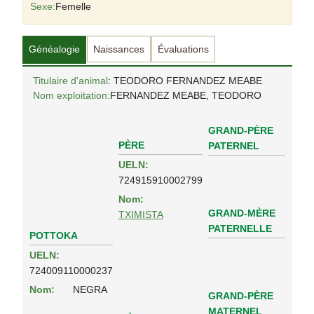
Sexe:
Femelle
Généalogie
Naissances
Évaluations
Titulaire d'animal
: TEODORO FERNANDEZ MEABE
Nom exploitation:
FERNANDEZ MEABE, TEODORO
GRAND-PÈRE
PÈRE
PATERNEL
UELN:
724915910002799
Nom:
GRAND-MÈRE
TXIMISTA
PATERNELLE
POTTOKA
UELN:
724009110000237
Nom:
NEGRA
GRAND-PÈRE
MATERNEL