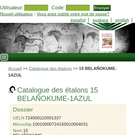
Utilisateur:
Code:
-
Nouvel utilisateur
Vous avez oublié votre mot de passe?
|
|
|
español
euskara
english
Accueil
>>
Catalogue des étalons
>>
15 BELAÑOKUME-
1AZUL
Catalogue des étalons 15
BELAÑOKUME-1AZUL
Dossier
UELN:
724009110001337
Microchip:
10010000724150010004031
Nom:
15