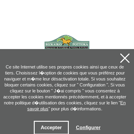
Ce site Internet utilise ses propres cookies ainsi que ceux de
tiers. Choisissez l�option de cookies que vous préférez pour
naviguer et m�me leur désactivation totale. Si vous souhaitez
bloquer certains cookies, cliquez sur " Configuration ". Si vous
cliquez sur le bouton " J�ai compris " vous consentez à
accepter les cookies mentionnés précédemment, et à accepter
notre politique d�utilisation des cookies, cliquez sur le lien "
En
savoir plus
" pour plus d�informations.
Joan XXIII, 16B - 20730 AZPEITIA(GIPUZKOA) - Tel.: 943 08 38 88 -
info
@
pottoka.info
Conditions d'Utilisation
-
Politique de Privacité
-
Politique des Cookies
Accepter
Configurer
Plan du site
-
Contact
-
Accès application