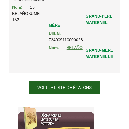
Nom:
15
BELAÑOKUME-
GRAND-PÈRE
1AZUL
MATERNEL
MÈRE
UELN:
724009110000028
Nom:
BELAÑO
GRAND-MÈRE
MATERNELLE
VOIR LA LISTE DE ÉTALONS