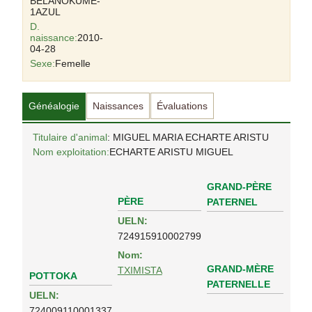
BELAÑOKUME-
1AZUL
D.
naissance:
2010-
04-28
Sexe:
Femelle
Généalogie
Naissances
Évaluations
Titulaire d'animal
: MIGUEL MARIA ECHARTE ARISTU
Nom exploitation:
ECHARTE ARISTU MIGUEL
GRAND-PÈRE
PÈRE
PATERNEL
UELN:
724915910002799
Nom:
GRAND-MÈRE
TXIMISTA
POTTOKA
PATERNELLE
UELN:
724009110001337