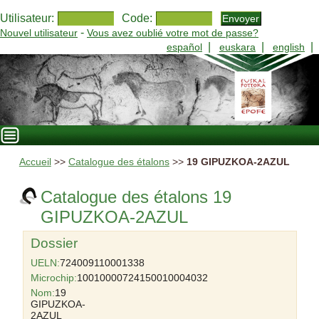
Utilisateur:
Code:
-
Nouvel utilisateur
Vous avez oublié votre mot de passe?
|
|
|
español
euskara
english
Accueil
>>
Catalogue des étalons
>>
19 GIPUZKOA-2AZUL
Catalogue des étalons 19
GIPUZKOA-2AZUL
Dossier
UELN:
724009110001338
Microchip:
10010000724150010004032
Nom:
19
GIPUZKOA-
2AZUL