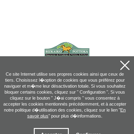
Ce site Internet utilise ses propres cookies ainsi que ceux de
tiers. Choisissez l�option de cookies que vous préférez pour
naviguer et m�me leur désactivation totale. Si vous souhaitez
bloquer certains cookies, cliquez sur " Configuration ". Si vous
cliquez sur le bouton " J�ai compris " vous consentez à
accepter les cookies mentionnés précédemment, et à accepter
notre politique d�utilisation des cookies, cliquez sur le lien "
En
savoir plus
" pour plus d�informations.
Joan XXIII, 16B - 20730 AZPEITIA(GIPUZKOA) - Tel.: 943 08 38 88 -
info
@
pottoka.info
Conditions d'Utilisation
-
Politique de Privacité
-
Politique des Cookies