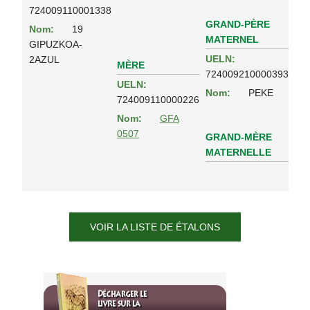
724009110001338
GRAND-PÈRE
Nom:
19
MATERNEL
GIPUZKOA-
UELN:
2AZUL
MÈRE
724009210000393
UELN:
Nom:
PEKE
724009110000226
Nom:
GFA
0507
GRAND-MÈRE
MATERNELLE
VOIR LA LISTE DE ÉTALONS