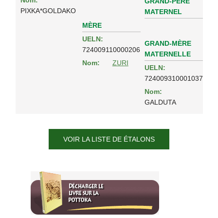
Nom:
GRAND-PÈRE
PIXKA*GOLDAKO
MATERNEL
MÈRE
UELN:
GRAND-MÈRE
724009110000206
MATERNELLE
Nom:
ZURI
UELN:
724009310001037
Nom:
GALDUTA
VOIR LA LISTE DE ÉTALONS