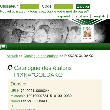
Utilisateur:
Code:
-
Nouvel utilisateur
Vous avez oublié votre mot de passe?
|
|
|
español
euskara
english
Accueil
>>
Catalogue des étalons
>>
PIXKA*GOLDAKO
Catalogue des étalons
PIXKA*GOLDAKO
Dossier
UELN:
724009110006344
Microchip:
10010000724151010010030
Nom:
PIXKA*GOLDAKO
D.