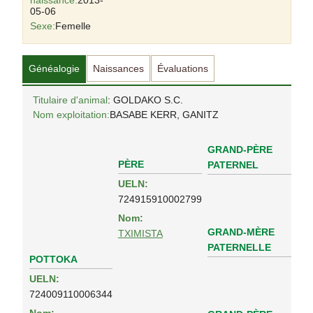
naissance:
2013-
05-06
Sexe:
Femelle
Généalogie
Naissances
Évaluations
Titulaire d'animal
: GOLDAKO S.C.
Nom exploitation:
BASABE KERR, GANITZ
GRAND-PÈRE
PÈRE
PATERNEL
UELN:
724915910002799
Nom:
GRAND-MÈRE
TXIMISTA
PATERNELLE
POTTOKA
UELN:
724009110006344