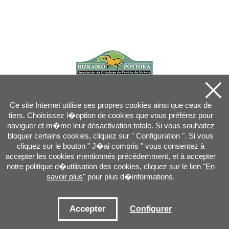
Ce site Internet utilise ses propres cookies ainsi que ceux de
tiers. Choisissez l�option de cookies que vous préférez pour
naviguer et m�me leur désactivation totale. Si vous souhaitez
bloquer certains cookies, cliquez sur " Configuration ". Si vous
cliquez sur le bouton " J�ai compris " vous consentez à
accepter les cookies mentionnés précédemment, et à accepter
notre politique d�utilisation des cookies, cliquez sur le lien "
En
savoir plus
" pour plus d�informations.
Joan XXIII, 16B - 20730 AZPEITIA(GIPUZKOA) - Tel.: 943 08 38 88 -
info
@
pottoka.info
Conditions d'Utilisation
-
Politique de Privacité
-
Politique des Cookies
Accepter
Configurer
Plan du site
-
Contact
-
Accès application