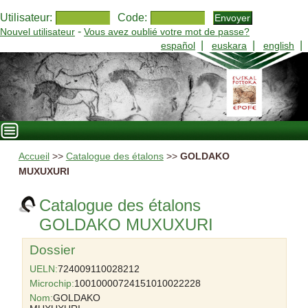
Utilisateur:
Code:
-
Nouvel utilisateur
Vous avez oublié votre mot de passe?
|
|
|
español
euskara
english
Accueil
>>
Catalogue des étalons
>>
GOLDAKO
MUXUXURI
Catalogue des étalons
GOLDAKO MUXUXURI
Dossier
UELN:
724009110028212
Microchip:
10010000724151010022228
Nom:
GOLDAKO