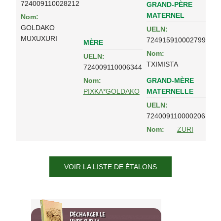
724009110028212
GRAND-PÈRE
MATERNEL
Nom:
GOLDAKO
UELN:
MUXUXURI
724915910002799
MÈRE
Nom:
UELN:
TXIMISTA
724009110006344
GRAND-MÈRE
Nom:
MATERNELLE
PIXKA*GOLDAKO
UELN:
724009110000206
Nom:
ZURI
VOIR LA LISTE DE ÉTALONS