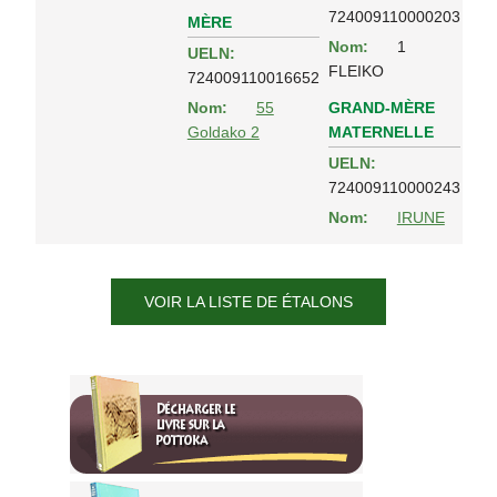
724009110000203
MÈRE
Nom:
1
UELN:
FLEIKO
724009110016652
GRAND-MÈRE
Nom:
55
MATERNELLE
Goldako 2
UELN:
724009110000243
Nom:
IRUNE
VOIR LA LISTE DE ÉTALONS