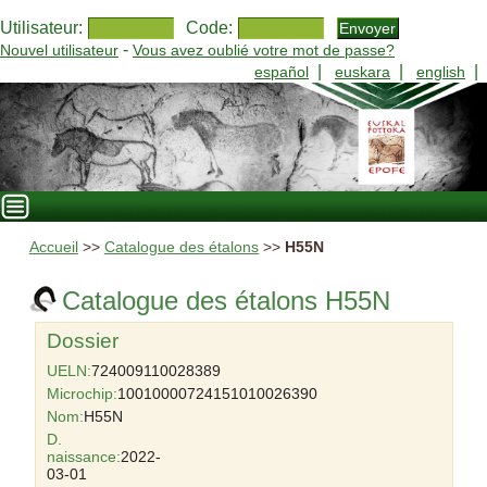
Utilisateur:
Code:
-
Nouvel utilisateur
Vous avez oublié votre mot de passe?
|
|
|
español
euskara
english
Accueil
>>
Catalogue des étalons
>>
H55N
Catalogue des étalons H55N
Dossier
UELN:
724009110028389
Microchip:
10010000724151010026390
Nom:
H55N
D.
naissance:
2022-
03-01