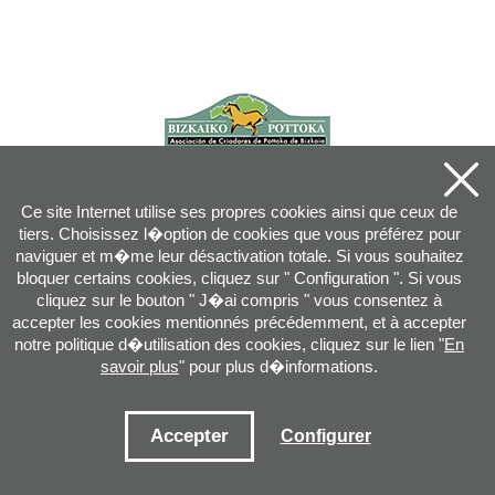
Ce site Internet utilise ses propres cookies ainsi que ceux de
tiers. Choisissez l�option de cookies que vous préférez pour
naviguer et m�me leur désactivation totale. Si vous souhaitez
bloquer certains cookies, cliquez sur " Configuration ". Si vous
cliquez sur le bouton " J�ai compris " vous consentez à
accepter les cookies mentionnés précédemment, et à accepter
notre politique d�utilisation des cookies, cliquez sur le lien "
En
savoir plus
" pour plus d�informations.
Joan XXIII, 16B - 20730 AZPEITIA(GIPUZKOA) - Tel.: 943 08 38 88 -
info
@
pottoka.info
Conditions d'Utilisation
-
Politique de Privacité
-
Politique des Cookies
Accepter
Configurer
Plan du site
-
Contact
-
Accès application