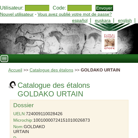
Utilisateur:
Code:
-
Nouvel utilisateur
Vous avez oublié votre mot de passe?
|
|
|
español
euskara
english
Accueil
>>
Catalogue des étalons
>>
GOLDAKO URTAIN
Catalogue des étalons
GOLDAKO URTAIN
Dossier
UELN:
724009110028426
Microchip:
10010000724151010026873
Nom:
GOLDAKO
URTAIN