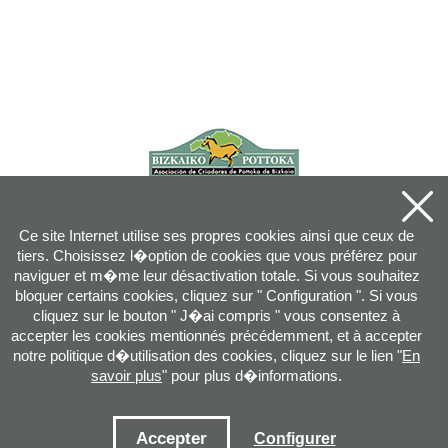
Ce site Internet utilise ses propres cookies ainsi que ceux de
tiers. Choisissez l�option de cookies que vous préférez pour
naviguer et m�me leur désactivation totale. Si vous souhaitez
bloquer certains cookies, cliquez sur " Configuration ". Si vous
cliquez sur le bouton " J�ai compris " vous consentez à
accepter les cookies mentionnés précédemment, et à accepter
notre politique d�utilisation des cookies, cliquez sur le lien "
En
savoir plus
" pour plus d�informations.
Joan XXIII, 16B - 20730 AZPEITIA(GIPUZKOA) - Tel.: 943 08 38 88 -
info
@
pottoka.info
Conditions d'Utilisation
-
Politique de Privacité
-
Politique des Cookies
Accepter
Configurer