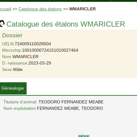
ccueil
>>
Catalogue des étalons
>>
WMARICLER
Catalogue des étalons WMARICLER
Dossier
UELN:
724009110028504
Microchip:
10010000724151010027464
Nom:
WMARICLER
D. naissance:
2023-03-29
Sexe:
Mâle
Généalogie
Titulaire d'animal
: TEODORO FERNANDEZ MEABE
Nom exploitation:
FERNANDEZ MEABE, TEODORO
PÈRE