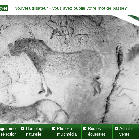
-
Nouvel utilisateur
Vous avez oublié votre mot de passe?
ogramme
Domptage
Photos et
Routes
Achat et
 sélection
naturelle
multimédia
équestres
vente