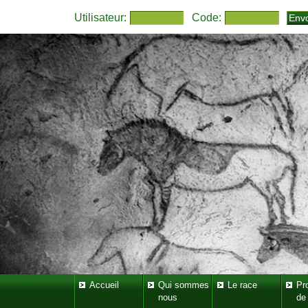
Utilisateur:
Code:
Accueil
Qui sommes
Le race
Pr
nous
de