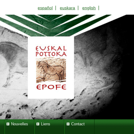
|
|
|
español
euskara
english
Nouvelles
Liens
Contact