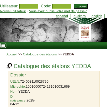
Utilisateur:
Code:
-
Nouvel utilisateur
Vous avez oublié votre mot de passe?
|
|
|
español
euskara
english
Accueil
>>
Catalogue des étalons
>>
YEDDA
Catalogue des étalons YEDDA
Dossier
UELN:
724009110028760
Microchip:
10010000724151010031669
Nom:
YEDDA
D.
naissance:
2025-
04-12