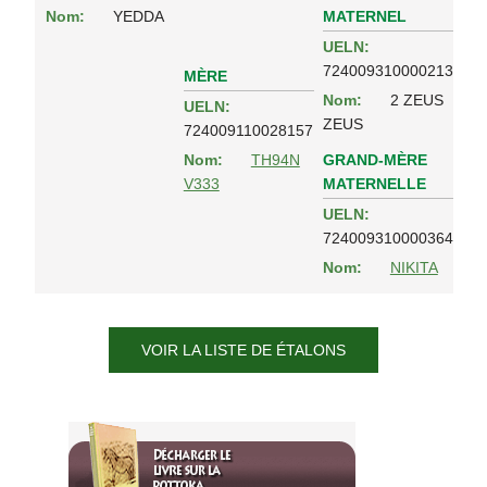
MATERNEL
Nom:
YEDDA
UELN:
724009310000213
MÈRE
Nom:
2 ZEUS
UELN:
ZEUS
724009110028157
GRAND-MÈRE
Nom:
TH94N
MATERNELLE
V333
UELN:
724009310000364
Nom:
NIKITA
VOIR LA LISTE DE ÉTALONS