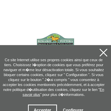
Ce site Internet utilise ses propres cookies ainsi que ceux de
tiers. Choisissez l�option de cookies que vous préférez pour
naviguer et m�me leur désactivation totale. Si vous souhaitez
bloquer certains cookies, cliquez sur " Configuration ". Si vous
cliquez sur le bouton " J�ai compris " vous consentez à
accepter les cookies mentionnés précédemment, et à accepter
notre politique d�utilisation des cookies, cliquez sur le lien "
En
savoir plus
" pour plus d�informations.
Joan XXIII, 16B - 20730 AZPEITIA(GIPUZKOA) - Tel.: 943 08 38 88 -
info
@
pottoka.info
Conditions d'Utilisation
-
Politique de Privacité
-
Politique des Cookies
Accepter
Configurer