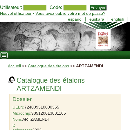
Utilisateur:
Code:
-
Nouvel utilisateur
Vous avez oublié votre mot de passe?
|
|
|
español
euskara
english
Accueil
>>
Catalogue des étalons
>>
ARTZAMENDI
Catalogue des étalons
ARTZAMENDI
Dossier
UELN:
724009310000355
Microchip:
985120013831165
Nom:
ARTZAMENDI
D.