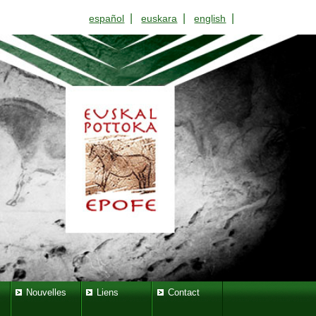
|
|
|
español
euskara
english
Nouvelles
Liens
Contact