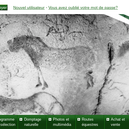
-
Nouvel utilisateur
Vous avez oublié votre mot de passe?
ogramme
Domptage
Photos et
Routes
Achat et
 sélection
naturelle
multimédia
équestres
vente