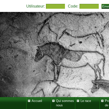
Utilisateur:
Code:
Accueil
Qui sommes
Le race
Pr
nous
de