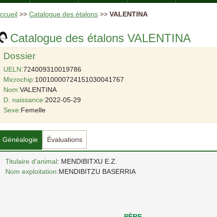
ccueil
>>
Catalogue des étalons
>>
VALENTINA
Catalogue des étalons VALENTINA
Dossier
UELN:
724009310019786
Microchip:
10010000724151030041767
Nom:
VALENTINA
D. naissance:
2022-05-29
Sexe:
Femelle
Généalogie
Évaluations
Titulaire d'animal
: MENDIBITXU E.Z.
Nom exploitation:
MENDIBITZU BASERRIA
PÈRE