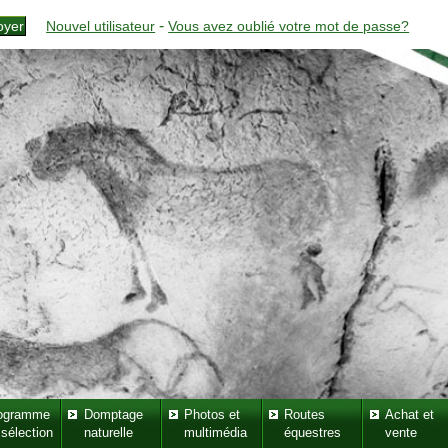
-
Nouvel utilisateur
Vous avez oublié votre mot de passe?
ogramme
Domptage
Photos et
Routes
Achat et
 sélection
naturelle
multimédia
équestres
vente