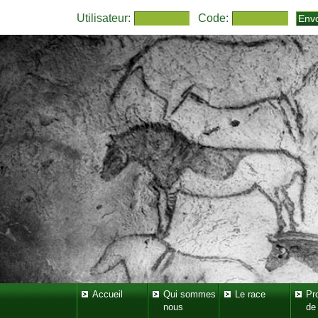
Utilisateur:
Code:
Accueil
Qui sommes
Le race
Pr
nous
de