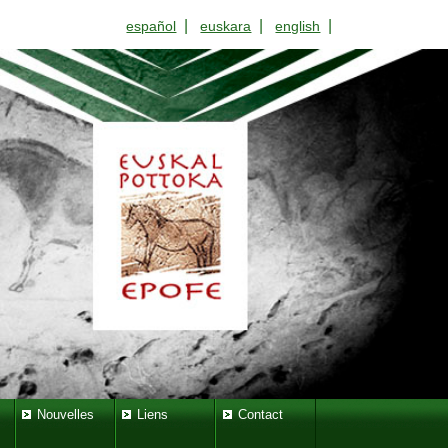
|
|
|
español
euskara
english
Nouvelles
Liens
Contact