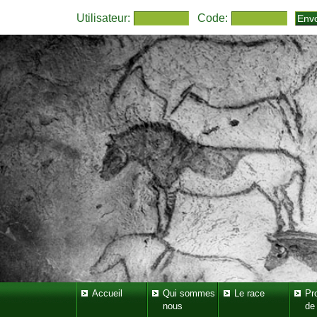
Utilisateur:
Code:
Accueil
Qui sommes
Le race
Pr
nous
de