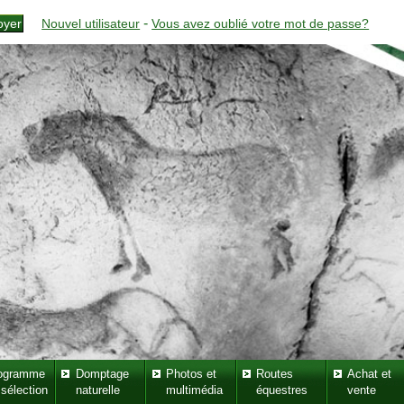
-
Nouvel utilisateur
Vous avez oublié votre mot de passe?
ogramme
Domptage
Photos et
Routes
Achat et
 sélection
naturelle
multimédia
équestres
vente