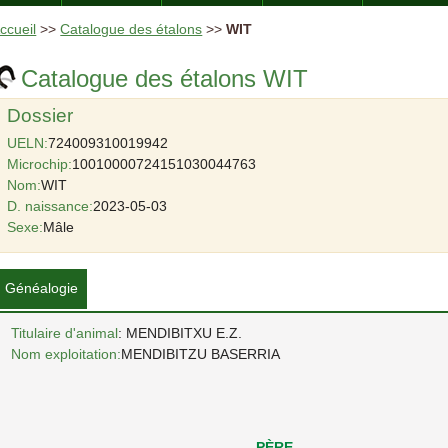
ccueil
>>
Catalogue des étalons
>>
WIT
Catalogue des étalons WIT
Dossier
UELN:
724009310019942
Microchip:
10010000724151030044763
Nom:
WIT
D. naissance:
2023-05-03
Sexe:
Mâle
Généalogie
Titulaire d'animal
: MENDIBITXU E.Z.
Nom exploitation:
MENDIBITZU BASERRIA
PÈRE