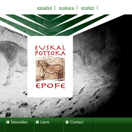
|
|
|
español
euskara
english
Nouvelles
Liens
Contact