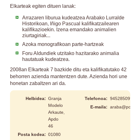
Elkarteak egiten dituen lanak:
Arrazaren liburua kudeatzea Arabako Lurralde
Historikoan, Iñigo Pascual kalifikatzailearen
kalifikazioekin. Izena emandako animalien
ziurtagiriak...
Azoka monografikoan parte-hartzeak
Foru Aldundiek utzitako hazitarako animalia
hautatuak kudeatzea.
2008an Elkarteak 7 bazkide ditu eta kalifikatutako 42
behorren azienda mantentzen dute. Azienda hori une
honetan zabaltzen ari da.
Helbidea:
Granja
Telefonoa:
945285099
Modelo
E-maila:
araba@pottoka
Arkaute,
Apdo
46
Posta kodea:
01080