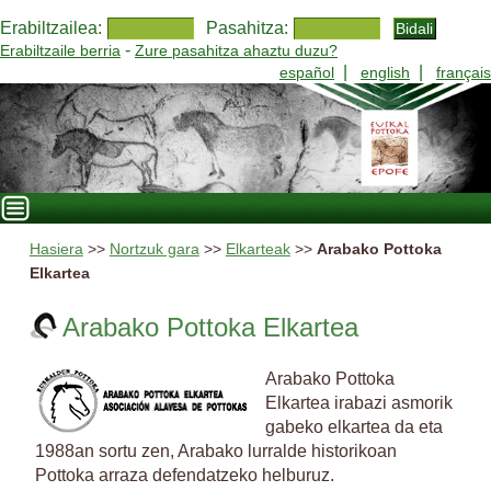
Erabiltzailea:
Pasahitza:
-
Erabiltzaile berria
Zure pasahitza ahaztu duzu?
|
|
español
english
français
Hasiera
>>
Nortzuk gara
>>
Elkarteak
>>
Arabako Pottoka
Elkartea
Arabako Pottoka Elkartea
Arabako Pottoka
Elkartea irabazi asmorik
gabeko elkartea da eta
1988an sortu zen, Arabako lurralde historikoan
Pottoka arraza defendatzeko helburuz.