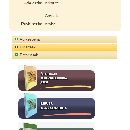
Udalerria:
Arkaute
-
Gasteiz
Probintzia:
Araba
Aurkezpena
Elkarteak
Estatutuak