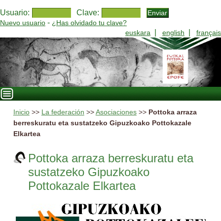
Usuario:
Clave:
-
Nuevo usuario
¿Has olvidado tu clave?
|
|
euskara
english
français
Inicio
>>
La federación
>>
Asociaciones
>>
Pottoka arraza
berreskuratu eta sustatzeko Gipuzkoako Pottokazale
Elkartea
Pottoka arraza berreskuratu eta
sustatzeko Gipuzkoako
Pottokazale Elkartea