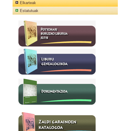
Elkarteak
Estatutuak