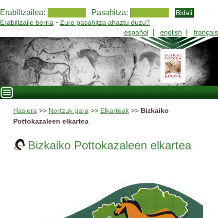
Erabiltzailea:
Pasahitza:
-
Erabiltzaile berria
Zure pasahitza ahaztu duzu?
|
|
español
english
français
Hasiera
>>
Nortzuk gara
>>
Elkarteak
>>
Bizkaiko
Pottokazaleen elkartea
Bizkaiko Pottokazaleen elkartea