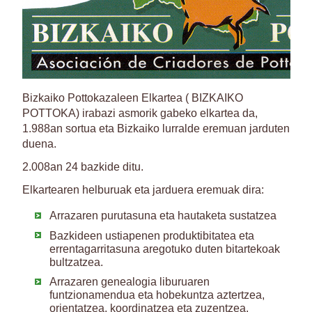
Bizkaiko Pottokazaleen Elkartea ( BIZKAIKO
POTTOKA) irabazi asmorik gabeko elkartea da,
1.988an sortua eta Bizkaiko lurralde eremuan jarduten
duena.
2.008an 24 bazkide ditu.
Elkartearen helburuak eta jarduera eremuak dira:
Arrazaren purutasuna eta hautaketa sustatzea
Bazkideen ustiapenen produktibitatea eta
errentagarritasuna aregotuko duten bitartekoak
bultzatzea.
Arrazaren genealogia liburuaren
funtzionamendua eta hobekuntza aztertzea,
orientatzea, koordinatzea eta zuzentzea.