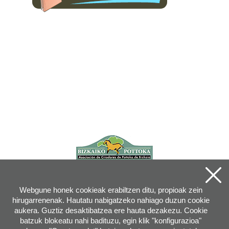
Webgune honek cookieak erabiltzen ditu, propioak zein
hirugarrenenak. Hautatu nabigatzeko nahiago duzun cookie
aukera. Guztiz desaktibatzea ere hauta dezakezu. Cookie
batzuk blokeatu nahi badituzu, egin klik "konfigurazioa"