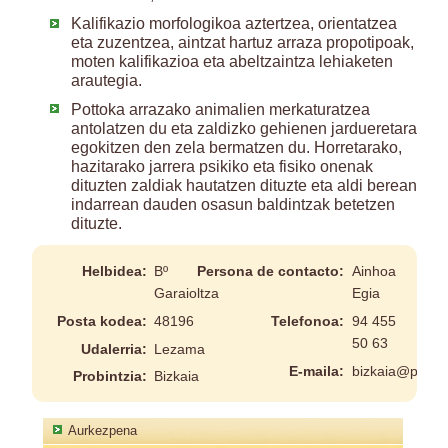
Kalifikazio morfologikoa aztertzea, orientatzea
eta zuzentzea, aintzat hartuz arraza propotipoak,
moten kalifikazioa eta abeltzaintza lehiaketen
arautegia.
Pottoka arrazako animalien merkaturatzea
antolatzen du eta zaldizko gehienen jardueretara
egokitzen den zela bermatzen du. Horretarako,
hazitarako jarrera psikiko eta fisiko onenak
dituzten zaldiak hautatzen dituzte eta aldi berean
indarrean dauden osasun baldintzak betetzen
dituzte.
Helbidea:
Bº
Persona de contacto:
Ainhoa
Garaioltza
Egia
Posta kodea:
48196
Telefonoa:
94 455
50 63
Udalerria:
Lezama
E-maila:
bizkaia@pottok
Probintzia:
Bizkaia
Aurkezpena