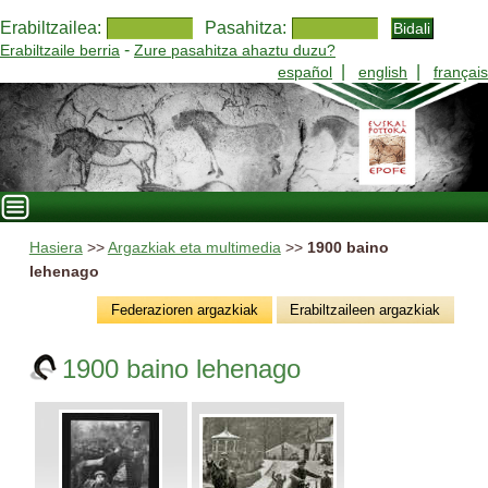
Erabiltzailea:
Pasahitza:
-
Erabiltzaile berria
Zure pasahitza ahaztu duzu?
|
|
español
english
français
Hasiera
>>
Argazkiak eta multimedia
>>
1900 baino
lehenago
Federazioren argazkiak
Erabiltzaileen argazkiak
1900 baino lehenago