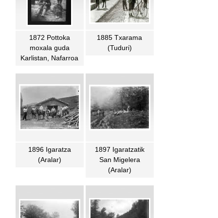
1872 Pottoka
1885 Txarama
moxala guda
(Tuduri)
Karlistan, Nafarroa
1896 Igaratza
1897 Igaratzatik
(Aralar)
San Migelera
(Aralar)