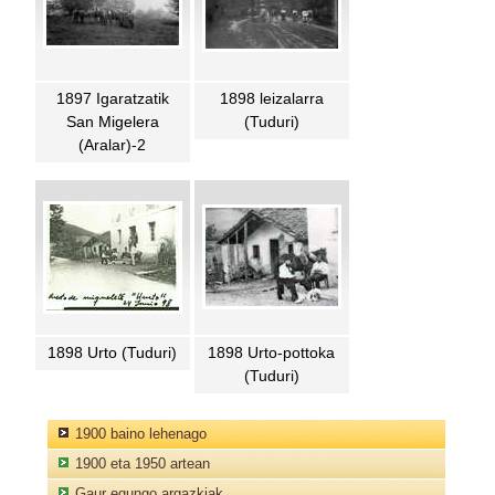
1897 Igaratzatik
1898 leizalarra
San Migelera
(Tuduri)
(Aralar)-2
1898 Urto (Tuduri)
1898 Urto-pottoka
(Tuduri)
1900 baino lehenago
1900 eta 1950 artean
Gaur egungo argazkiak