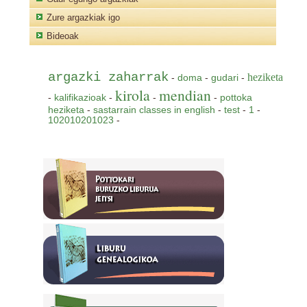
Zure argazkiak igo
Bideoak
argazki zaharrak
heziketa
-
doma
-
gudari
-
kirola
mendian
-
kalifikazioak
-
-
-
pottoka
heziketa
-
sastarrain classes in english
-
test
-
1
-
102010201023
-