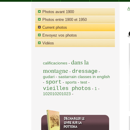
A
Photos avant 1900
Photos entre 1900 et 1950
Current photos
Envoyez vos photos
Vidéos
dans la
calificaciones
-
montagne
dressage
-
-
gudari
-
sastarrain classes in english
sport
-
-
sports
-
test
-
vieilles photos
-
1
-
102010201023
-