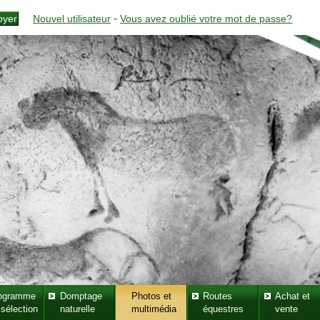
-
Nouvel utilisateur
Vous avez oublié votre mot de passe?
ogramme
Domptage
Photos et
Routes
Achat et
 sélection
naturelle
multimédia
équestres
vente