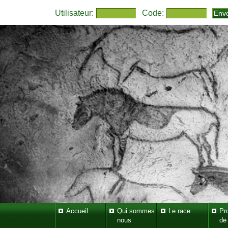
Utilisateur:
Code:
Accueil
Qui sommes
Le race
Pr
nous
de