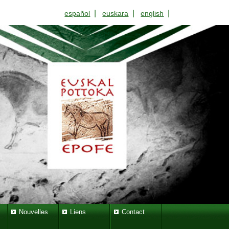
|
|
|
español
euskara
english
Nouvelles
Liens
Contact