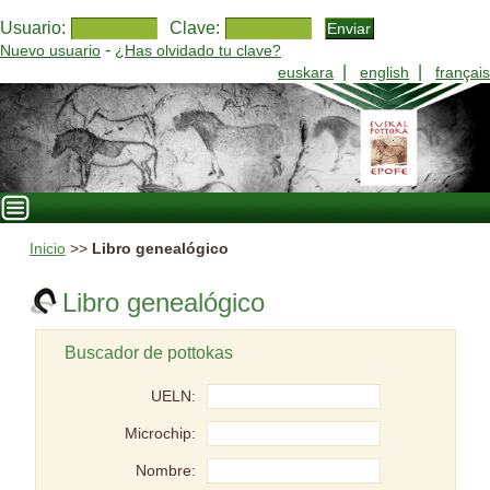
Usuario:
Clave:
-
Nuevo usuario
¿Has olvidado tu clave?
|
|
euskara
english
français
Inicio
>>
Libro genealógico
Libro genealógico
Buscador de pottokas
UELN:
Microchip:
Nombre: