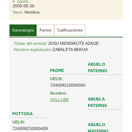
F. nacim.:
2000-05-25
Sexo:
Hembra
Genealogía
Partos
Calificaciones
Titular del animal
: JOSU MENDIKUTE AZKUE
Nombre explotación:
ZABALETA BEKOA
ABUELO
PADRE
PATERNO
UELN:
724009210000350
Nombre:
ABUELA
SOLLUBE
PATERNA
POTTOKA
UELN:
ABUELO
724009210000409
MATERNO