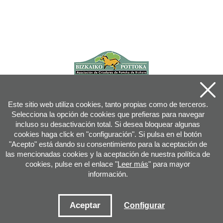
Este sitio web utiliza cookies, tanto propias como de terceros.
Selecciona la opción de cookies que prefieras para navegar
incluso su desactivación total. Si desea bloquear algunas
cookies haga click en "configuración". Si pulsa en el botón
"Acepto" está dando su consentimiento para la aceptación de
las mencionadas cookies y la aceptación de nuestra política de
cookies, pulse en el enlace "
Leer más
" para mayor
información.
Joan XXIII, 16B - 20730 AZPEITIA(GIPUZKOA) - Tfn: 943 08 38 88 -
info
@
pottoka.info
Condiciones de uso
-
Política de privacidad
-
Política de cookies
Aceptar
Configurar
Mapa web
-
Contacto
-
Acceso aplicación