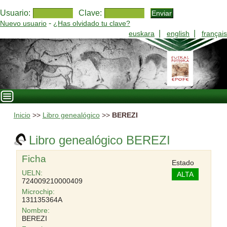
Usuario:
Clave:
-
Nuevo usuario
¿Has olvidado tu clave?
|
|
euskara
english
français
Inicio
>>
Libro genealógico
>>
BEREZI
Libro genealógico BEREZI
Ficha
Estado
UELN:
ALTA
724009210000409
Microchip:
131135364A
Nombre:
BEREZI