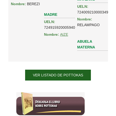
Nombre:
BEREZI
UELN:
724009210000349
MADRE
Nombre:
UELN:
RELAMPAGO
724915920005940
Nombre:
AIZE
ABUELA
MATERNA
VER LISTADO DE POTTOKAS