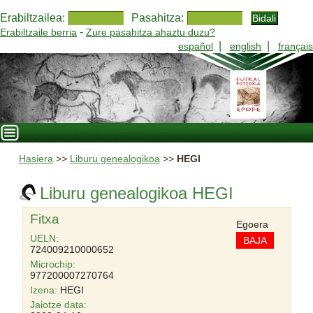
Erabiltzailea:
Pasahitza:
-
Erabiltzaile berria
Zure pasahitza ahaztu duzu?
|
|
español
english
français
Hasiera
>>
Liburu genealogikoa
>>
HEGI
Liburu genealogikoa HEGI
Fitxa
Egoera
UELN:
BAJA
724009210000652
Microchip:
977200007270764
Izena:
HEGI
Jaiotze data: