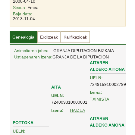
2008-04-10
Sexua:
Emea
Baja data:
2013-11-04
Genealogia
Erditzeak
Kalifikazioak
Animaliaren jabea
: . GRANJA DIPUTACION BIZKAIA
Ustiapenaren izena:
GRANJA DE LA DIPUTACION
AITAREN
ALDEKO AITONA
UELN:
724915910002799
AITA
Izena:
UELN:
TXIMISTA
724009310000001
Izena:
HAIZEA
AITAREN
POTTOKA
ALDEKO AMONA
UELN: