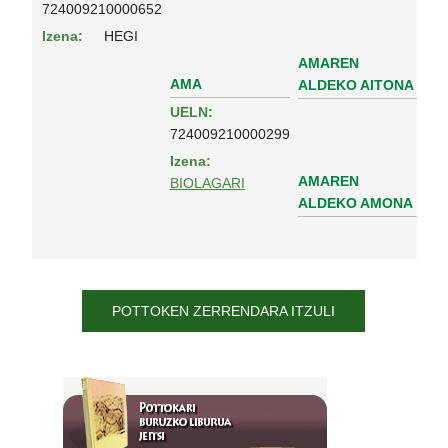
724009210000652
Izena:
HEGI
AMAREN
AMA
ALDEKO AITONA
UELN:
724009210000299
Izena:
AMAREN
BIOLAGARI
ALDEKO AMONA
POTTOKEN ZERRENDARA ITZULI