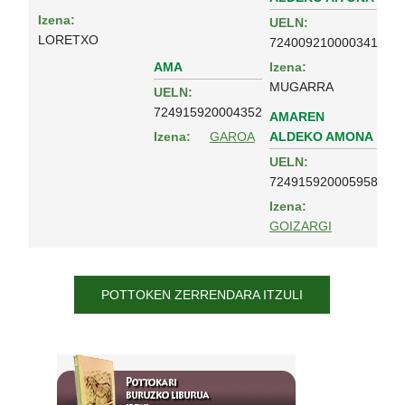
Izena:
UELN:
LORETXO
724009210000341
AMA
Izena:
MUGARRA
UELN:
724915920004352
AMAREN
ALDEKO AMONA
Izena:
GAROA
UELN:
724915920005958
Izena:
GOIZARGI
POTTOKEN ZERRENDARA ITZULI