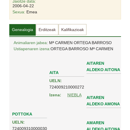
Jaiotze data:
2006-04-22
Sexua:
Emea
Genealogia
Erditzeak
Kalifikazioak
Animaliaren jabea
: Mª CARMEN ORTEGA BARROSO
Ustiapenaren izena:
ORTEGA BARROSO Mª CARMEN
AITAREN
ALDEKO AITONA
AITA
UELN:
724009210000272
Izena:
NIEBLA
AITAREN
ALDEKO AMONA
POTTOKA
UELN:
AMAREN
724009310000030
ALDEKO AITONA