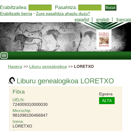
Erabiltzailea:
Pasahitza:
-
Erabiltzaile berria
Zure pasahitza ahaztu duzu?
|
|
español
english
français
Hasiera
>>
Liburu genealogikoa
>>
LORETXO
Liburu genealogikoa LORETXO
Fitxa
Egoera
UELN:
ALTA
724009310000030
Microchip:
981098100466847
Izena:
LORETXO