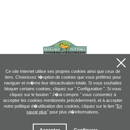
Ce site Internet utilise ses propres cookies ainsi que ceux de
tiers. Choisissez l�option de cookies que vous préférez pour
naviguer et m�me leur désactivation totale. Si vous souhaitez
bloquer certains cookies, cliquez sur " Configuration ". Si vous
cliquez sur le bouton " J�ai compris " vous consentez à
accepter les cookies mentionnés précédemment, et à accepter
notre politique d�utilisation des cookies, cliquez sur le lien "
En
savoir plus
" pour plus d�informations.
Joan XXIII, 16B - 20730 AZPEITIA(GIPUZKOA) - Tel.: 943 08 38 88 -
info
@
pottoka.info
Conditions d'Utilisation
-
Politique de Privacité
-
Politique des Cookies