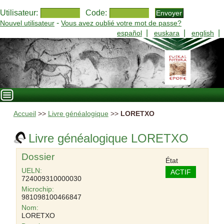
Utilisateur:
Code:
-
Nouvel utilisateur
Vous avez oublié votre mot de passe?
|
|
|
español
euskara
english
Accueil
>>
Livre généalogique
>>
LORETXO
Livre généalogique LORETXO
Dossier
État
UELN:
ACTIF
724009310000030
Microchip:
981098100466847
Nom:
LORETXO