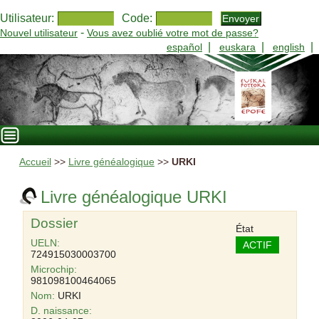
Utilisateur:
Code:
-
Nouvel utilisateur
Vous avez oublié votre mot de passe?
|
|
|
español
euskara
english
Accueil
>>
Livre généalogique
>>
URKI
Livre généalogique URKI
Dossier
État
UELN:
ACTIF
724915030003700
Microchip:
981098100464065
Nom:
URKI
D. naissance: