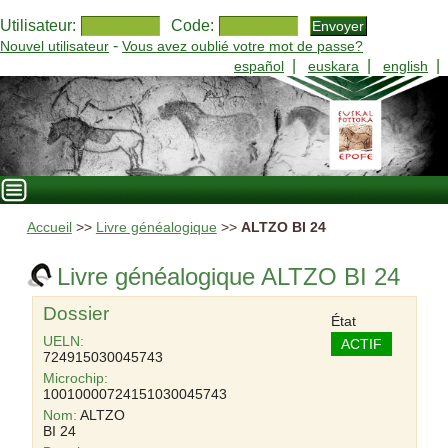
Utilisateur:
Code:
-
Nouvel utilisateur
Vous avez oublié votre mot de passe?
|
|
|
español
euskara
english
Accueil
>>
Livre généalogique
>>
ALTZO BI 24
Livre généalogique ALTZO BI 24
Dossier
État
UELN:
ACTIF
724915030045743
Microchip:
10010000724151030045743
Nom:
ALTZO
BI 24