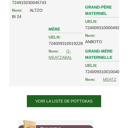
724915030045743
GRAND-PÈRE
Nom:
ALTZO
MATERNEL
BI 24
UELN:
724009310000492
MÈRE
Nom:
UELN:
ANBOTO
724009310019228
GRAND-MÈRE
Nom:
Q-
MATERNELLE
MEATZABAL
UELN:
724009310010040
Nom:
MEATZ
VOIR LA LISTE DE POTTOKAS