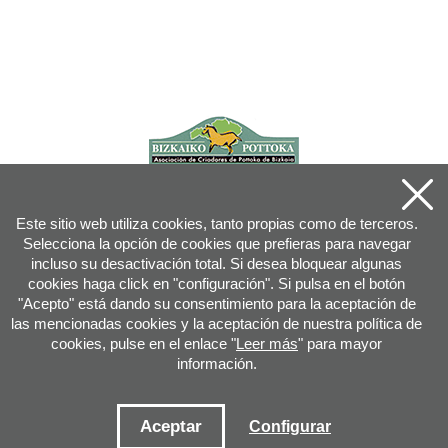
Este sitio web utiliza cookies, tanto propias como de terceros.
Selecciona la opción de cookies que prefieras para navegar
incluso su desactivación total. Si desea bloquear algunas
cookies haga click en "configuración". Si pulsa en el botón
"Acepto" está dando su consentimiento para la aceptación de
las mencionadas cookies y la aceptación de nuestra política de
cookies, pulse en el enlace "
Leer más
" para mayor
información.
Joan XXIII, 16B - 20730 AZPEITIA(GIPUZKOA) - Tfn: 943 08 38 88 -
info
@
pottoka.info
Condiciones de uso
-
Política de privacidad
-
Política de cookies
Aceptar
Configurar
Mapa web
-
Contacto
-
Acceso aplicación