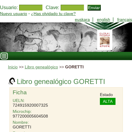
Usuario:
Clave:
-
Nuevo usuario
¿Has olvidado tu clave?
|
|
euskara
english
français
Inicio
>>
Libro genealógico
>>
GORETTI
Libro genealógico GORETTI
Ficha
Estado
UELN:
ALTA
724915920007325
Microchip:
977200005604508
Nombre:
GORETTI