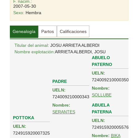
F. nacim.:
2007-05-30
Sexo:
Hembra
Genealogía
Partos
Calificaciones
Titular del animal
: JOSU ARRIETA ALBERDI
Nombre explotación:
ARRIETA ALBERDI, JOSU
ABUELO
PATERNO
UELN:
724009210000350
PADRE
Nombre:
UELN:
SOLLUBE
724009210000343
ABUELA
Nombre:
PATERNA
SERANTES
POTTOKA
UELN:
UELN:
724915920005576
724915920007325
Nombre:
BIKA